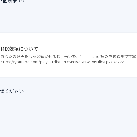
3箇所まで）
MIX依頼について
あなたの歌声をもっと輝かせるお手伝いを。1曲1曲、理想の空気感まで丁寧に
https://youtube.com/playlist?list=PLxMn4ydNrtw_A6HliWLp2Gx82Vz...
談ください