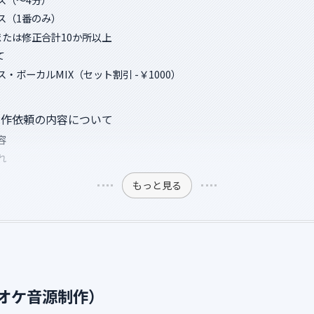
ス（1番のみ）
または修正合計10か所以上
て
・ボーカルMIX（セット割引 -￥1000）
制作依頼の内容について
容
れ
もっと見る
オケ音源制作）