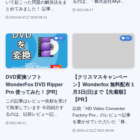
るのは、「株式会社iMyF...
いて起こった問題の解決法をま
とめてみました！ 記事...
2021-06-17
2024-03-07
2025-08-11
PC
PC
DVD変換ソフト
【クリスマスキャンペー
WonderFox DVD Ripper
ン】Wonderfox 無料配布 1
Pro 使ってみた！ [PR]
月3日(日)まで【先着順】
【PR】
この記事はレビュー依頼を受け
て執筆しています 今回紹介す
以前「HD Video Converter
るのは、以前レビュー記...
Factory Pro」のレビュー記事
を書かせていただいた「株...
2021-06-11
2020-12-22
2021-06-06