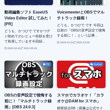
動画編集ソフト EaseUS
VoicemeeterとOBSでマル
Video Editor 試してみた！
チトラック録画！
[PR]
どうも、かつひで です 今回は
以前の「OBSの音声設定で後悔
どうも、かつひで ですかつデ
する前に！」という記事...
ジ初めてのレビュー依頼を受け
て執筆しています今回紹...
2019-12-20
2024-12-06
2020-10-10
2021-05-24
PC
Android
OBSの音声設定で後悔する
スマホでカラオケ！「カラ
前に！「マルチトラック録
オケ@DAM for スマホ」
画」[OBS 24.0.3]
精密採点RB（画像は公式サイ