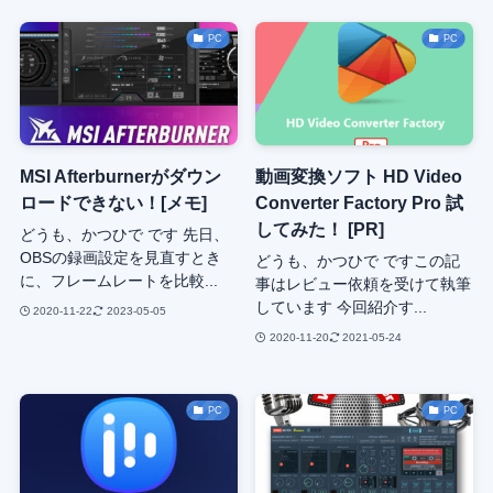
PC
PC
MSI Afterburnerがダウン
動画変換ソフト HD Video
ロードできない！[メモ]
Converter Factory Pro 試
してみた！ [PR]
どうも、かつひで です 先日、
OBSの録画設定を見直すとき
どうも、かつひで ですこの記
に、フレームレートを比較...
事はレビュー依頼を受けて執筆
しています 今回紹介す...
2020-11-22
2023-05-05
2020-11-20
2021-05-24
PC
PC