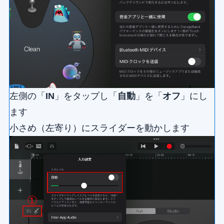
左側の「
IN
」をタップし「
自動
」を「
オフ
」にし
ます
小さめ（左寄り）にスライダーを動かします