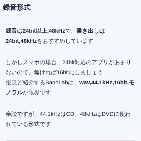
録音形式
録音は24bit以上
,48kHz
で、
書き出しは
24bit,48kHz
をおすすめしています
しかしスマホの場合、24bit対応のアプリがあまり
ないので、無ければ16bitにしましょう
後ほど紹介するBandLabは、
wav,44.1kHz,16bit,モ
ノラル
が限界です
余談ですが、44.1kHzはCD、48kHzはDVDに使わ
れている形式です