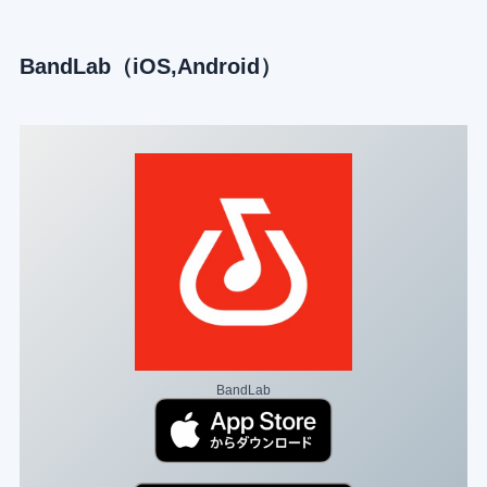
BandLab（iOS,Android）
BandLab