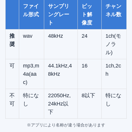
ファイ
サンプリ
ビッ
チャン
ル形式
ングレー
ト解
ネル数
ト
像度
推
wav
48kHz
24
1ch(モ
奨
ノラ
ル)
可
mp3,m
44.1kHz,4
16
1ch,2c
4a(aa
8kHz
h
c)
不
特にな
22050Hz,
8以下
特にな
可
し
24kHz以
し
下
※アプリにより名称が違う場合があります