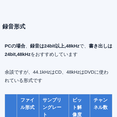
録音形式
PCの場合
、
録音は24bit以上
,48kHz
で、
書き出しは
24bit,48kHz
をおすすめしています
余談ですが、44.1kHzはCD、48kHzはDVDに使わ
れている形式です
ファイ
サンプリ
ビッ
チャン
ル形式
ングレー
ト解
ネル数
ト
像度