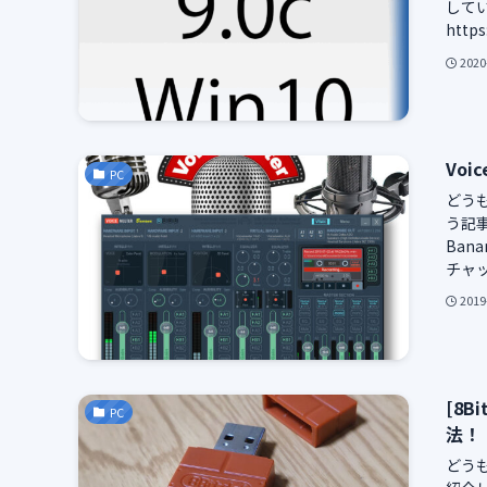
して
https
2020
Voi
PC
どう
う記事
Ban
チャッ
2019
[8B
PC
法！
どうも