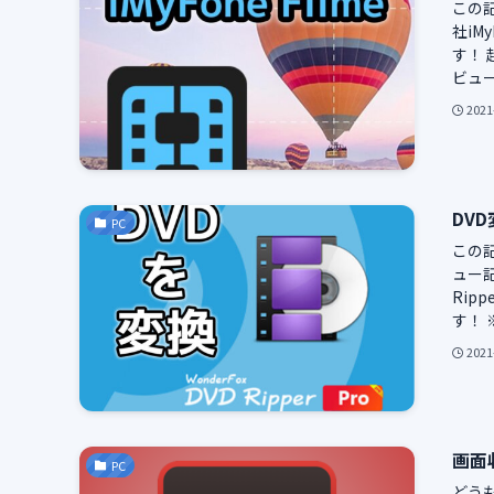
この
社iM
す！
ビュー
2021
DVD
PC
この
ュー記
Rip
す！ 
2021
画面収
PC
どう