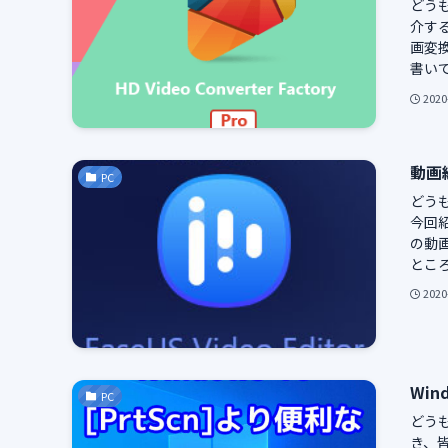
どう
介するの
画変
書いて
2020
動画編
PC
どう
今回紹
の動
ところ
2020
Wi
PC
どう
き、皆