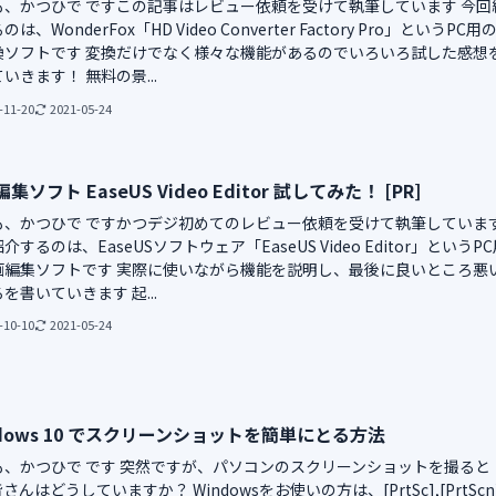
も、かつひで ですこの記事はレビュー依頼を受けて執筆しています 今回
は、WonderFox「HD Video Converter Factory Pro」というPC用
換ソフトです 変換だけでなく様々な機能があるのでいろいろ試した感想
いきます！ 無料の景...
-11-20
2021-05-24
集ソフト EaseUS Video Editor 試してみた！ [PR]
も、かつひで ですかつデジ初めてのレビュー依頼を受けて執筆していま
介するのは、EaseUSソフトウェア「EaseUS Video Editor」というP
画編集ソフトです 実際に使いながら機能を説明し、最後に良いところ悪
を書いていきます 起...
-10-10
2021-05-24
ndows 10 でスクリーンショットを簡単にとる方法
も、かつひで です 突然ですが、パソコンのスクリーンショットを撮ると
さんはどうしていますか？ Windowsをお使いの方は、[PrtSc],[PrtScn