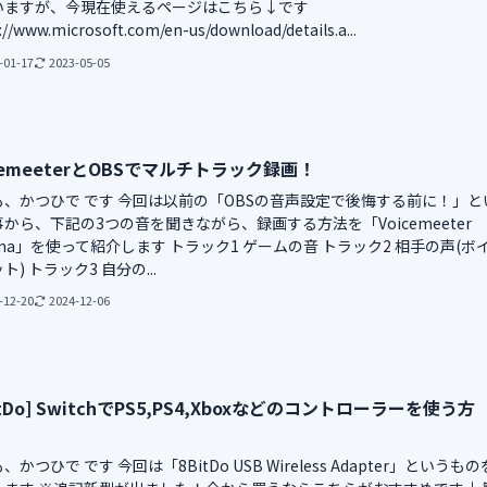
いますが、今現在使えるページはこちら↓です
://www.microsoft.com/en-us/download/details.a...
-01-17
2023-05-05
cemeeterとOBSでマルチトラック録画！
も、かつひで です 今回は以前の「OBSの音声設定で後悔する前に！」と
から、下記の3つの音を聞きながら、録画する方法を「Voicemeeter
ana」を使って紹介します トラック1 ゲームの音 トラック2 相手の声(ボ
ト) トラック3 自分の...
-12-20
2024-12-06
itDo] SwitchでPS5,PS4,Xboxなどのコントローラーを使う方
、かつひで です 今回は「8BitDo USB Wireless Adapter」というもの