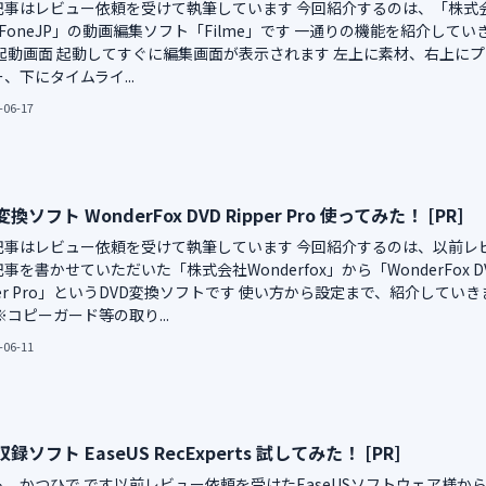
記事はレビュー依頼を受けて執筆しています 今回紹介するのは、「株式
yFoneJP」の動画編集ソフト「Filme」です 一通りの機能を紹介してい
 起動画面 起動してすぐに編集画面が表示されます 左上に素材、右上にプ
、下にタイムライ...
-06-17
変換ソフト WonderFox DVD Ripper Pro 使ってみた！ [PR]
記事はレビュー依頼を受けて執筆しています 今回紹介するのは、以前レ
事を書かせていただいた「株式会社Wonderfox」から「WonderFox D
per Pro」というDVD変換ソフトです 使い方から設定まで、紹介していき
※コピーガード等の取り...
-06-11
録ソフト EaseUS RecExperts 試してみた！ [PR]
も、かつひで です以前レビュー依頼を受けたEaseUSソフトウェア様か