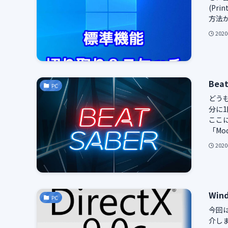
(Pr
方法が
2020
Be
PC
どうも
分に
ここ
「Mo
2020
Win
PC
今回は
介しま