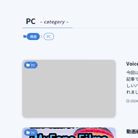
PC
– category –
機器
PC
Vo
PC
今回は
記事で
しいバー
れました
2024
動画編
PC