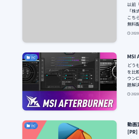
以前「
「株式
こちら↓ 
無料配
2020
MSI
PC
どう
を比較
ウン
題解決
2020
動画変
PC
[PR]