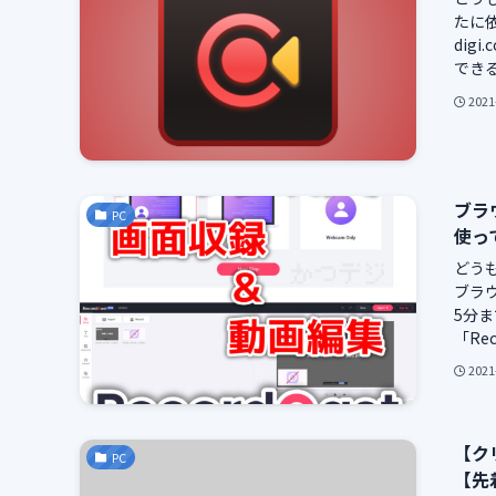
たに依
digi
できるソ
2021
ブラ
PC
使って
どう
ブラウ
5分ま
「Rec
2021
【ク
PC
【先