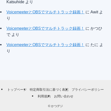
Katsuhide
より
VoicemeeterとOBSでマルチトラック録画！
に
Awit
よ
り
VoicemeeterとOBSでマルチトラック録画！
に
かつひ
で
より
VoicemeeterとOBSでマルチトラック録画！
に
たに
よ
り
トップページ
特定商取引法に基づく表記
プライバシーポリシー
利用規約
お問い合わせ
©
かつデジ